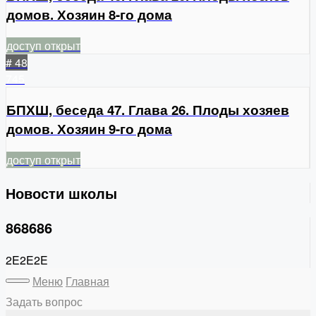
домов. Хозяин 8-го дома
доступ открыт
# 48
745
БПХШ, беседа 47. Глава 26. Плоды хозяев
домов. Хозяин 9-го дома
доступ открыт
Новости школы
868686
2E2E2E
Меню
Главная
Задать вопрос