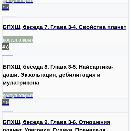
доступ открыт
# 7
3
1530
БПХШ, беседа 7. Глава 3-4. Свойства планет
доступ открыт
# 8
1511
БПХШ, беседа 8. Глава 3-5. Найсаргика-
даши. Экзальтация, дебилитация и
мулатрикона
доступ открыт
# 9
1712
БПХШ, беседа 9. Глава 3-6. Отношения
планет, Упаграхи, Гулика, Пранапада