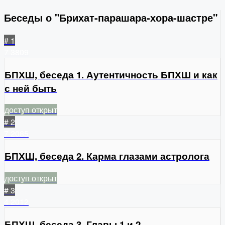
Беседы о "Брихат-парашара-хора-шастре"
# 1
7
3809
БПХШ, беседа 1. Аутентичность БПХШ и как
с ней быть
доступ открыт
# 2
7
2085
БПХШ, беседа 2. Карма глазами астролога
доступ открыт
# 3
4
2012
БПХШ, беседа 3. Главы 1 и 2