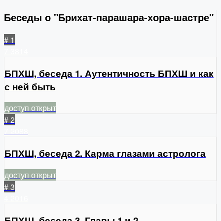
Беседы о "Брихат-парашара-хора-шастре"
# 1
7
3814
БПХШ, беседа 1. Аутентичность БПХШ и как
с ней быть
доступ открыт
# 2
7
2088
БПХШ, беседа 2. Карма глазами астролога
доступ открыт
# 3
4
2016
БПХШ, беседа 3. Главы 1 и 2