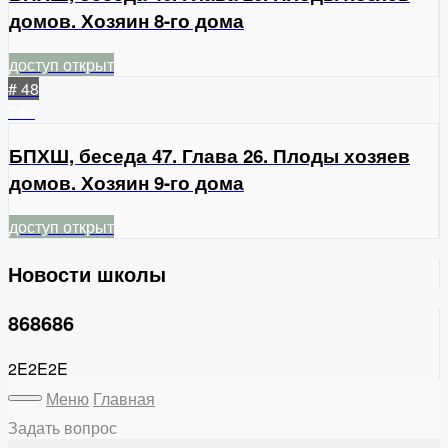
домов. Хозяин 8-го дома
доступ открыт
# 48
746
БПХШ, беседа 47. Глава 26. Плоды хозяев
домов. Хозяин 9-го дома
доступ открыт
Новости школы
868686
2E2E2E
Меню
Главная
Задать вопрос