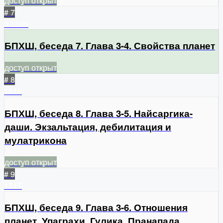
доступ открыт
# 7
3
1536
БПХШ, беседа 7. Глава 3-4. Свойства планет
доступ открыт
# 8
1516
БПХШ, беседа 8. Глава 3-5. Найсаргика-
даши. Экзальтация, дебилитация и
мулатрикона
доступ открыт
# 9
1717
БПХШ, беседа 9. Глава 3-6. Отношения
планет, Упаграхи, Гулика, Пранапада