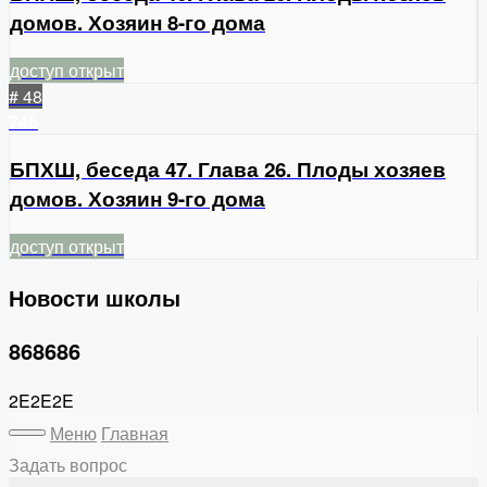
домов. Хозяин 8-го дома
доступ открыт
# 48
746
БПХШ, беседа 47. Глава 26. Плоды хозяев
домов. Хозяин 9-го дома
доступ открыт
Новости школы
868686
2E2E2E
Меню
Главная
Задать вопрос