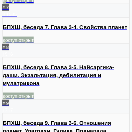
доступ открыт
# 7
3
1535
БПХШ, беседа 7. Глава 3-4. Свойства планет
доступ открыт
# 8
1516
БПХШ, беседа 8. Глава 3-5. Найсаргика-
даши. Экзальтация, дебилитация и
мулатрикона
доступ открыт
# 9
1717
БПХШ, беседа 9. Глава 3-6. Отношения
планет, Упаграхи, Гулика, Пранапада