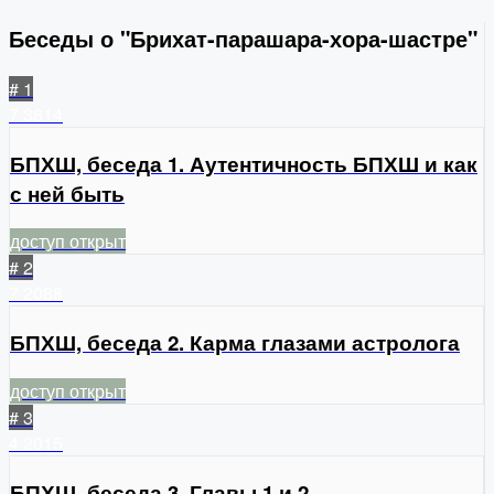
Беседы о "Брихат-парашара-хора-шастре"
# 1
7
3814
БПХШ, беседа 1. Аутентичность БПХШ и как
с ней быть
доступ открыт
# 2
7
2088
БПХШ, беседа 2. Карма глазами астролога
доступ открыт
# 3
4
2015
БПХШ, беседа 3. Главы 1 и 2