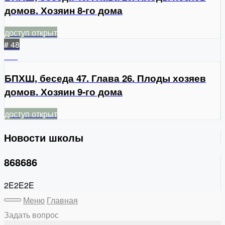
домов. Хозяин 8-го дома
доступ открыт
# 48
745
БПХШ, беседа 47. Глава 26. Плоды хозяев
домов. Хозяин 9-го дома
доступ открыт
Новости школы
868686
2E2E2E
Меню
Главная
Задать вопрос