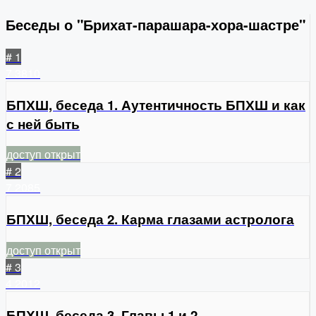
Беседы о "Брихат-парашара-хора-шастре"
# 1
7
3810
БПХШ, беседа 1. Аутентичность БПХШ и как
с ней быть
доступ открыт
# 2
7
2085
БПХШ, беседа 2. Карма глазами астролога
доступ открыт
# 3
4
2012
БПХШ, беседа 3. Главы 1 и 2