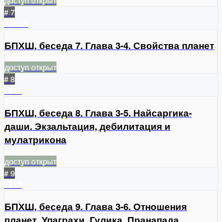
доступ открыт
# 7
3
1530
БПХШ, беседа 7. Глава 3-4. Свойства планет
доступ открыт
# 8
1511
БПХШ, беседа 8. Глава 3-5. Найсаргика-
даши. Экзальтация, дебилитация и
мулатрикона
доступ открыт
# 9
1712
БПХШ, беседа 9. Глава 3-6. Отношения
планет, Упаграхи, Гулика, Пранапада