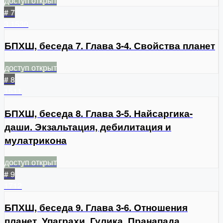
доступ открыт
# 7
3
1530
БПХШ, беседа 7. Глава 3-4. Свойства планет
доступ открыт
# 8
1511
БПХШ, беседа 8. Глава 3-5. Найсаргика-
даши. Экзальтация, дебилитация и
мулатрикона
доступ открыт
# 9
1712
БПХШ, беседа 9. Глава 3-6. Отношения
планет, Упаграхи, Гулика, Пранапада