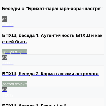
Беседы о "Брихат-парашара-хора-шастре"
# 1
7
3810
БПХШ, беседа 1. Аутентичность БПХШ и как
с ней быть
доступ открыт
# 2
7
2086
БПХШ, беседа 2. Карма глазами астролога
доступ открыт
# 3
4
2012
БПХШ, беседа 3. Главы 1 и 2