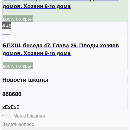
домов. Хозяин 8-го дома
доступ открыт
# 48
745
БПХШ, беседа 47. Глава 26. Плоды хозяев
домов. Хозяин 9-го дома
доступ открыт
Новости школы
868686
2E2E2E
Меню
Главная
Задать вопрос