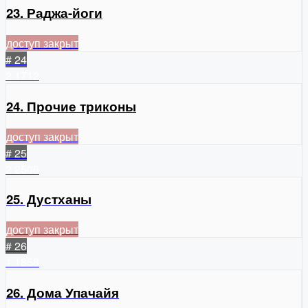
23. Раджа-йоги
доступ закрыт
# 24
2
1712
24. Прочие триконы
доступ закрыт
# 25
2
2506
25. Дустханы
доступ закрыт
# 26
1
1858
26. Дома Упачайя