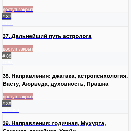
доступ закрыт
# 37
1455
37. Дальнейший путь астролога
доступ закрыт
# 38
1285
38. Направления: джатака, астропсихология,
Васту, Аюрведа, духовность, Прашна
доступ закрыт
# 39
24
1624
39. Направления: годичная, Мухурта,
Самхита, семейная, Упайи