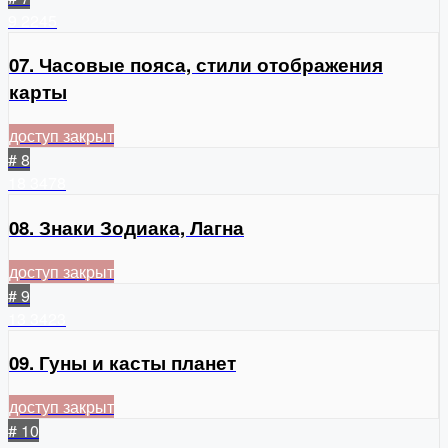
9
2245
07. Часовые пояса, стили отображения
карты
доступ закрыт
# 8
18
3478
08. Знаки Зодиака, Лагна
доступ закрыт
# 9
13
3423
09. Гуны и касты планет
доступ закрыт
# 10