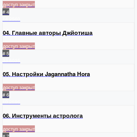
доступ закрыт
# 4
14
2560
04. Главные авторы Джйотиша
доступ закрыт
# 5
33
5035
05. Настройки Jagannatha Hora
доступ закрыт
# 6
10
2596
06. Инструменты астролога
доступ закрыт
# 7