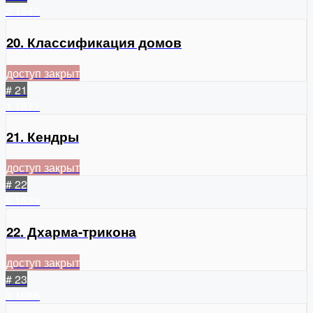
2
1840
20. Классификация домов
доступ закрыт
# 21
1
1871
21. Кендры
доступ закрыт
# 22
5
1839
22. Дхарма-трикона
доступ закрыт
# 23
8
1986