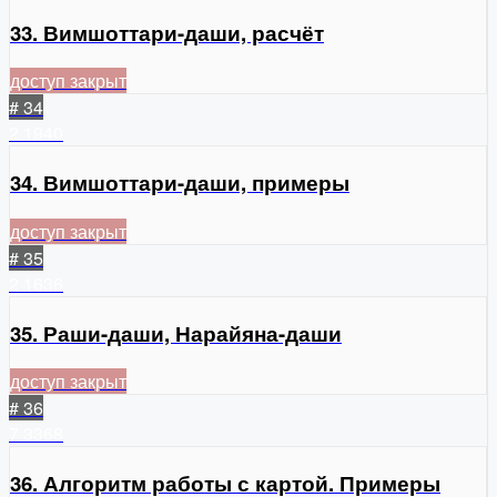
33. Вимшоттари-даши, расчёт
доступ закрыт
# 34
2
1940
34. Вимшоттари-даши, примеры
доступ закрыт
# 35
2
1636
35. Раши-даши, Нарайяна-даши
доступ закрыт
# 36
7
3368
36. Алгоритм работы с картой. Примеры