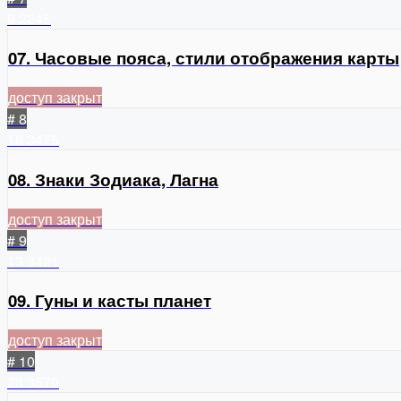
9
2245
07. Часовые пояса, стили отображения карты
доступ закрыт
# 8
18
3475
08. Знаки Зодиака, Лагна
доступ закрыт
# 9
13
3421
09. Гуны и касты планет
доступ закрыт
# 10
28
3570