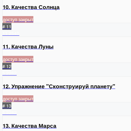
10. Качества Солнца
доступ закрыт
# 11
11
2540
11. Качества Луны
доступ закрыт
# 12
5
2262
12. Упражнение "Сконструируй планету"
доступ закрыт
# 13
5
2282
13. Качества Марса