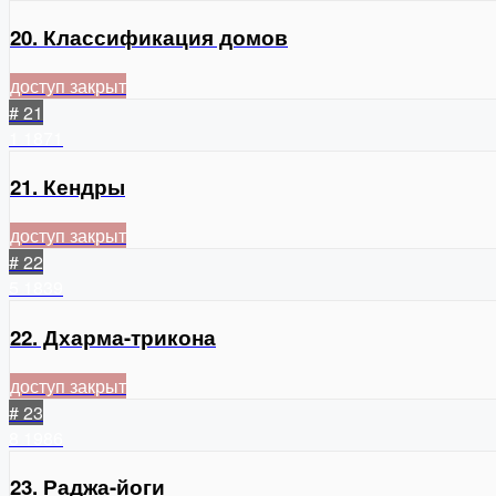
20. Классификация домов
доступ закрыт
# 21
1
1871
21. Кендры
доступ закрыт
# 22
5
1839
22. Дхарма-трикона
доступ закрыт
# 23
8
1986
23. Раджа-йоги