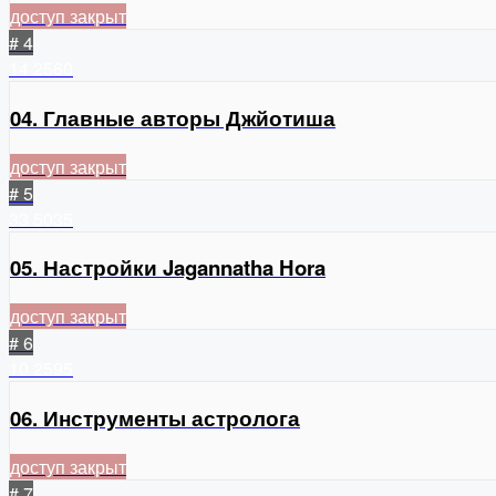
доступ закрыт
# 4
14
2560
04. Главные авторы Джйотиша
доступ закрыт
# 5
33
5035
05. Настройки Jagannatha Hora
доступ закрыт
# 6
10
2595
06. Инструменты астролога
доступ закрыт
# 7