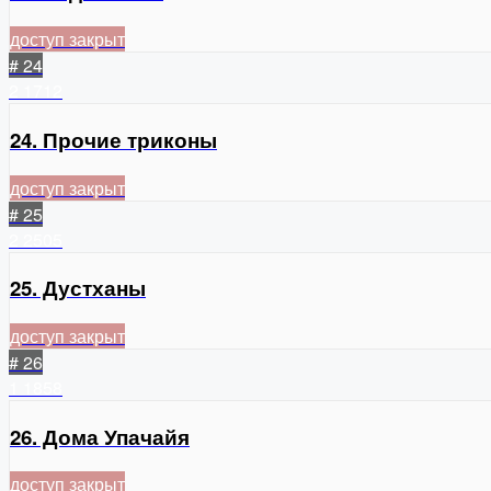
доступ закрыт
# 24
2
1712
24. Прочие триконы
доступ закрыт
# 25
2
2505
25. Дустханы
доступ закрыт
# 26
1
1858
26. Дома Упачайя
доступ закрыт