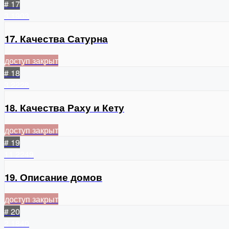
# 17
3
1903
17. Качества Сатурна
доступ закрыт
# 18
3
2228
18. Качества Раху и Кету
доступ закрыт
# 19
11
2249
19. Описание домов
доступ закрыт
# 20
2
1840