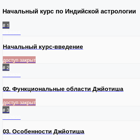
Начальный курс по Индийской астрологии
# 1
49
8968
Начальный курс-введение
доступ закрыт
# 2
19
3839
02. Функциональные области Джйотиша
доступ закрыт
# 3
18
2830
03. Особенности Джйотиша