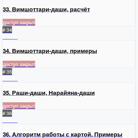
33. Вимшоттари-даши, расчёт
доступ закрыт
# 34
2
1943
34. Вимшоттари-даши, примеры
доступ закрыт
# 35
2
1637
35. Раши-даши, Нарайяна-даши
доступ закрыт
# 36
7
3373
36. Алгоритм работы с картой. Примеры