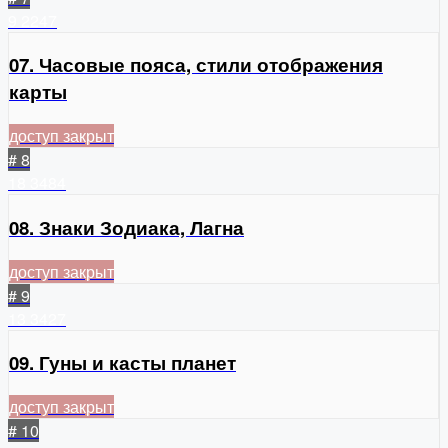
9
2247
07. Часовые пояса, стили отображения
карты
доступ закрыт
# 8
18
3484
08. Знаки Зодиака, Лагна
доступ закрыт
# 9
13
3427
09. Гуны и касты планет
доступ закрыт
# 10