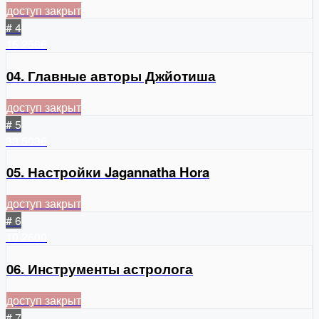
доступ закрыт
# 4
15
2566
04. Главные авторы Джйотиша
доступ закрыт
# 5
33
5036
05. Настройки Jagannatha Hora
доступ закрыт
# 6
10
2600
06. Инструменты астролога
доступ закрыт
# 7