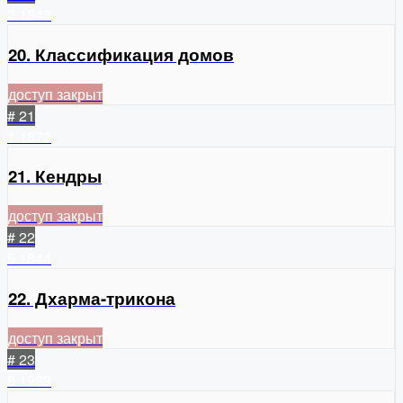
2
1843
20. Классификация домов
доступ закрыт
# 21
1
1873
21. Кендры
доступ закрыт
# 22
5
1844
22. Дхарма-трикона
доступ закрыт
# 23
8
1989