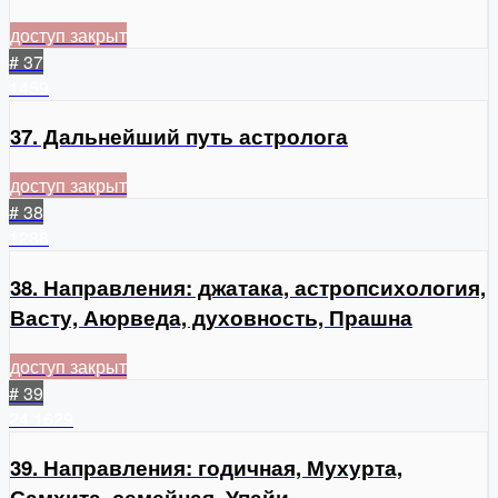
доступ закрыт
# 37
1459
37. Дальнейший путь астролога
доступ закрыт
# 38
1288
38. Направления: джатака, астропсихология,
Васту, Аюрведа, духовность, Прашна
доступ закрыт
# 39
24
1629
39. Направления: годичная, Мухурта,
Самхита, семейная, Упайи