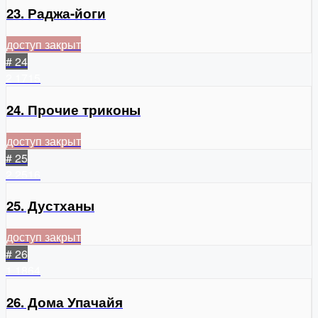
23. Раджа-йоги
доступ закрыт
# 24
2
1715
24. Прочие триконы
доступ закрыт
# 25
2
2516
25. Дустханы
доступ закрыт
# 26
1
1864
26. Дома Упачайя