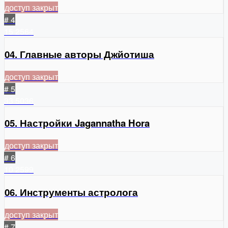
доступ закрыт
# 4
15
2564
04. Главные авторы Джйотиша
доступ закрыт
# 5
33
5036
05. Настройки Jagannatha Hora
доступ закрыт
# 6
10
2599
06. Инструменты астролога
доступ закрыт
# 7