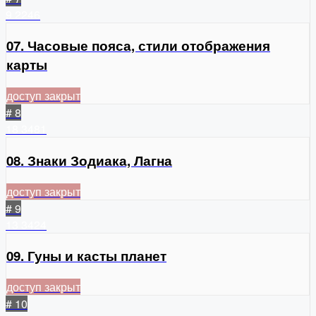
9
2246
07. Часовые пояса, стили отображения
карты
доступ закрыт
# 8
18
3481
08. Знаки Зодиака, Лагна
доступ закрыт
# 9
13
3424
09. Гуны и касты планет
доступ закрыт
# 10