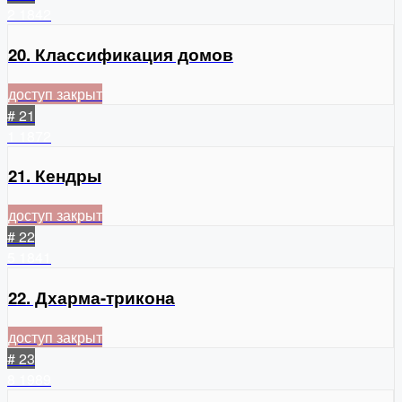
2
1842
20. Классификация домов
доступ закрыт
# 21
1
1872
21. Кендры
доступ закрыт
# 22
5
1841
22. Дхарма-трикона
доступ закрыт
# 23
8
1989