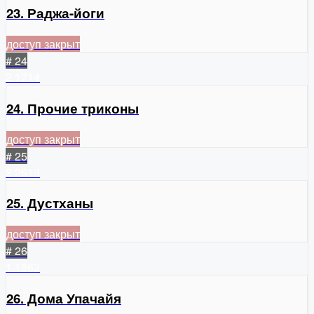
23. Раджа-йоги
доступ закрыт
# 24
2
1714
24. Прочие триконы
доступ закрыт
# 25
2
2513
25. Дустханы
доступ закрыт
# 26
1
1862
26. Дома Упачайя