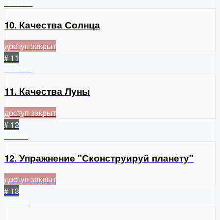
28
3574
10. Качества Солнца
доступ закрыт
# 11
11
2545
11. Качества Луны
доступ закрыт
# 12
5
2266
12. Упражнение "Сконструируй планету"
доступ закрыт
# 13
5
2286