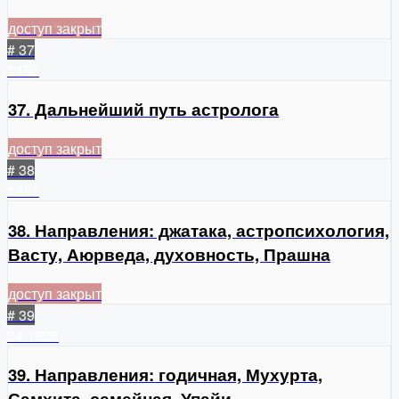
доступ закрыт
# 37
1458
37. Дальнейший путь астролога
доступ закрыт
# 38
1287
38. Направления: джатака, астропсихология,
Васту, Аюрведа, духовность, Прашна
доступ закрыт
# 39
24
1628
39. Направления: годичная, Мухурта,
Самхита, семейная, Упайи