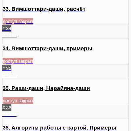
33. Вимшоттари-даши, расчёт
доступ закрыт
# 34
2
1941
34. Вимшоттари-даши, примеры
доступ закрыт
# 35
2
1636
35. Раши-даши, Нарайяна-даши
доступ закрыт
# 36
7
3371
36. Алгоритм работы с картой. Примеры