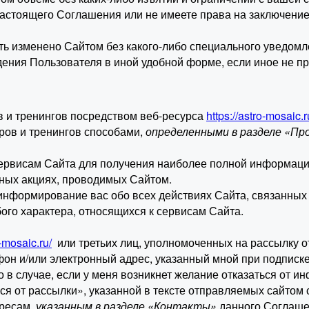
настоящего Соглашения или не имеете права на заключение
ыть изменено Сайтом без какого-либо специального уведомл
ения Пользователя в иной удобной форме, если иное не п
ов и тренингов посредством веб-ресурса
https://astro-mosaic.r
ров и тренингов способами,
определенными в разделе «Пр
сервисам Сайта для получения наиболее полной информаци
иных акциях, проводимых Сайтом.
информирование вас обо всех действиях Сайта, связанных с
бого характера, относящихся к сервисам Сайта.
o-mosaic.ru/
или третьих лиц, уполномоченных на рассылку 
он и/или электронный адрес, указанный мной при подписк
о в случае, если у меня возникнет желание отказаться от
ся от рассылки», указанной в тексте отправляемых сайтом
дресам,
указанным в разделе «Контакты»
данного Соглашен