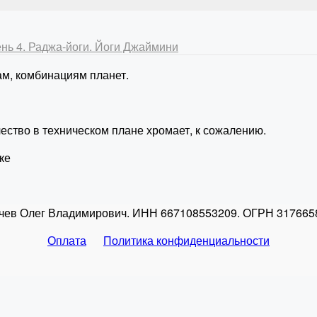
нь 4. Раджа-йоги. Йоги Джаймини
м, комбинациям планет.
ество в техническом плане хромает, к сожалению.
ке
чев Олег Владимирович. ИНН 667108553209. ОГРН 317665
Оплата
Политика конфиденциальности