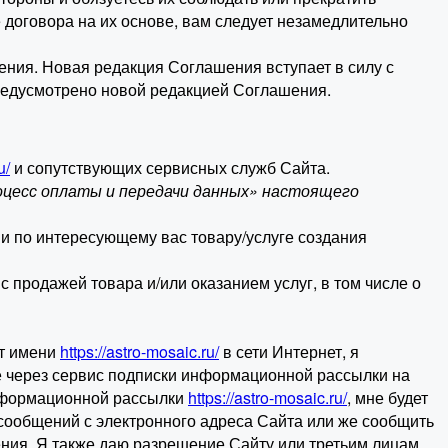
 договора на их основе, вам следует незамедлительно
ения. Новая редакция Соглашения вступает в силу с
редусмотрено новой редакцией Соглашения.
u/
и сопутствующих сервисных служб Сайта.
оцесс оплаты и передачи данных» настоящего
и по интересующему вас товару/услуге создания
 продажей товара и/или оказанием услуг, в том числе о
от имени
https://astro-mosaic.ru/
в сети Интернет, я
е через сервис подписки информационной рассылки на
 информационной рассылки
https://astro-mosaic.ru/
, мне будет
 сообщений с электронного адреса Сайта или же сообщить
ия. Я также даю разрешение Сайту или третьим лицам,