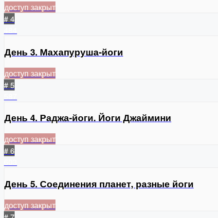
доступ закрыт
# 4
484
День 3. Махапуруша-йоги
доступ закрыт
# 5
587
День 4. Раджа-йоги. Йоги Джаймини
доступ закрыт
# 6
603
День 5. Соединения планет, разные йоги
доступ закрыт
# 7