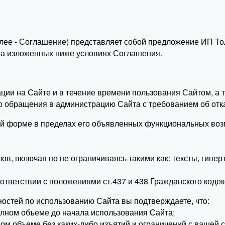
лее - Соглашение) представляет собой предложение ИП То
 на изложенных ниже условиях Соглашения.
рации на Сайте и в течение времени пользования Сайтом, 
о обращения в администрацию Сайта с требованием об отк
ой форме в пределах его объявленных функциональных воз
, включая но не ограничиваясь такими как: тексты, гипер
ответствии с положениями ст.437 и 438 Гражданского коде
остей по использованию Сайта вы подтверждаете, что:
лном объеме до начала использования Сайта;
м объеме без каких-либо изъятий и ограничений с вашей с