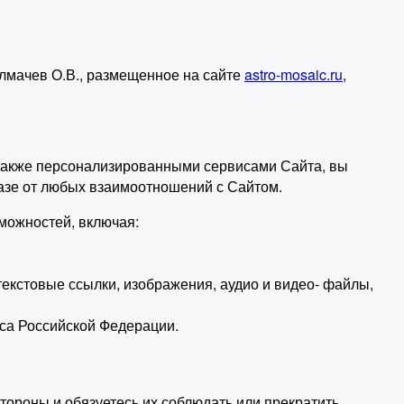
лмачев О.В., размещенное на сайте
astro-mosaic.ru
,
а также персонализированными сервисами Сайта, вы
азе от любых взаимоотношений с Сайтом.
можностей, включая:
текстовые ссылки, изображения, аудио и видео- файлы,
кса Российской Федерации.
тороны и обязуетесь их соблюдать или прекратить