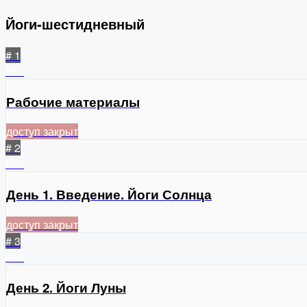
Йоги-шестидневный
# 1
551
Рабочие материалы
доступ закрыт
# 2
602
День 1. Введение. Йоги Солнца
доступ закрыт
# 3
484
День 2. Йоги Луны