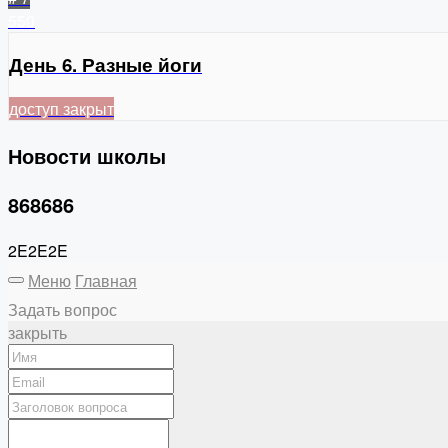
550
День 6. Разные йоги
доступ закрыт
Новости школы
868686
2E2E2E
Меню
Главная
Задать вопрос
закрыть