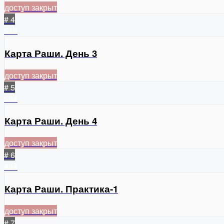
доступ закрыт
# 4
516
Карта Раши. День 3
доступ закрыт
# 5
504
Карта Раши. День 4
доступ закрыт
# 6
494
Карта Раши. Практика-1
доступ закрыт
# 7