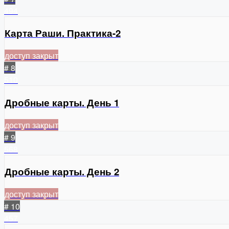
494
Карта Раши. Практика-2
доступ закрыт
# 8
510
Дробные карты. День 1
доступ закрыт
# 9
568
Дробные карты. День 2
доступ закрыт
# 10
457