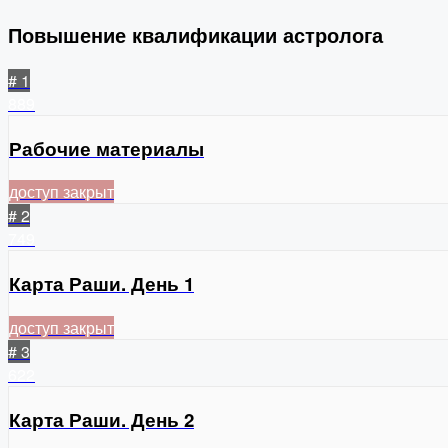
Повышение квалификации астролога
# 1
889
Рабочие материалы
доступ закрыт
# 2
749
Карта Раши. День 1
доступ закрыт
# 3
622
Карта Раши. День 2