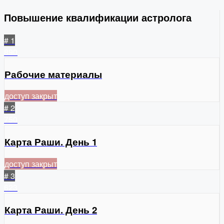
Повышение квалификации астролога
# 1
890
Рабочие материалы
доступ закрыт
# 2
750
Карта Раши. День 1
доступ закрыт
# 3
623
Карта Раши. День 2