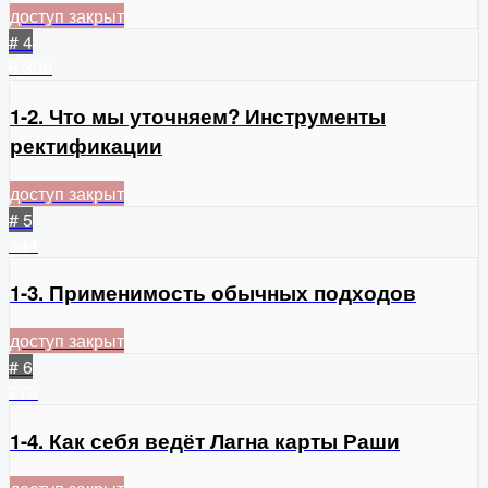
доступ закрыт
# 4
6
399
1-2. Что мы уточняем? Инструменты
ректификации
доступ закрыт
# 5
344
1-3. Применимость обычных подходов
доступ закрыт
# 6
273
1-4. Как себя ведёт Лагна карты Раши