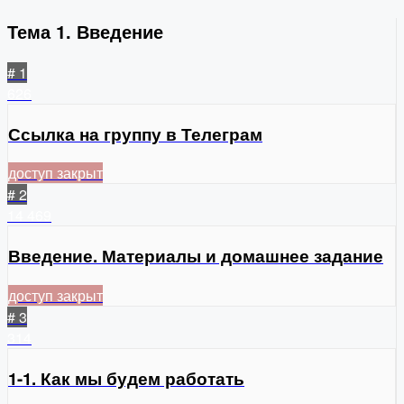
Тема 1. Введение
# 1
626
Ссылка на группу в Телеграм
доступ закрыт
# 2
14
469
Введение. Материалы и домашнее задание
доступ закрыт
# 3
314
1-1. Как мы будем работать