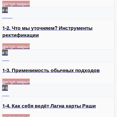
доступ закрыт
# 4
6
399
1-2. Что мы уточняем? Инструменты
ректификации
доступ закрыт
# 5
344
1-3. Применимость обычных подходов
доступ закрыт
# 6
272
1-4. Как себя ведёт Лагна карты Раши