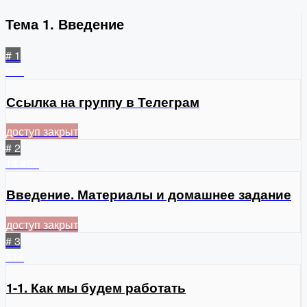
Тема 1. Введение
# 1
626
Ссылка на группу в Телеграм
доступ закрыт
# 2
14
468
Введение. Материалы и домашнее задание
доступ закрыт
# 3
314
1-1. Как мы будем работать