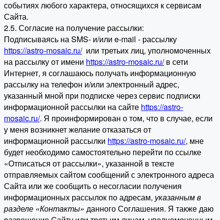
событиях любого характера, относящихся к сервисам
Сайта.
2.5. Согласие на получение рассылки:
Подписываясь на SMS- и/или e-mail - рассылку
https://astro-mosaic.ru/
или третьих лиц, уполномоченных
на рассылку от имени
https://astro-mosaic.ru/
в сети
Интернет, я соглашаюсь получать информационную
рассылку на телефон и/или электронный адрес,
указанный мной при подписке через сервис подписки
информационной рассылки на сайте
https://astro-
mosaic.ru/
. Я проинформирован о том, что в случае, если
у меня возникнет желание отказаться от
информационной рассылки
https://astro-mosaic.ru/
, мне
будет необходимо самостоятельно перейти по ссылке
«Отписаться от рассылки», указанной в тексте
отправляемых сайтом сообщений с электронного адреса
Сайта или же сообщить о несогласии получения
информационных рассылок по адресам,
указанным в
разделе «Контакты»
данного Соглашения. Я также даю
разрешение Сайту или третьим лицам, уполномоченным