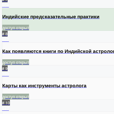
904
Индийские предсказательные практики
доступ открыт
# 8
557
Как появляются книги по Индийской астроло
доступ открыт
# 9
750
Карты как инструменты астролога
доступ открыт
# 10
947