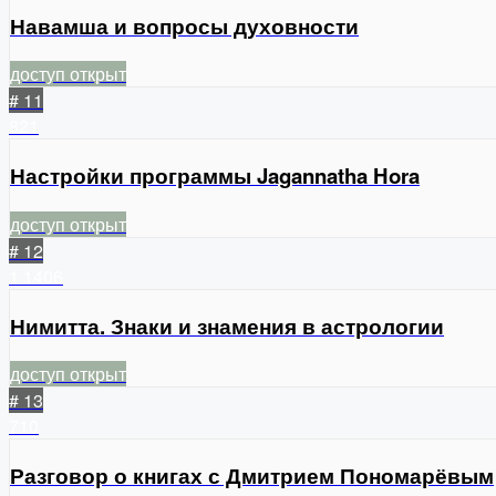
Навамша и вопросы духовности
доступ открыт
# 11
821
Настройки программы Jagannatha Hora
доступ открыт
# 12
1
1406
Нимитта. Знаки и знамения в астрологии
доступ открыт
# 13
710
Разговор о книгах с Дмитрием Пономарёвым