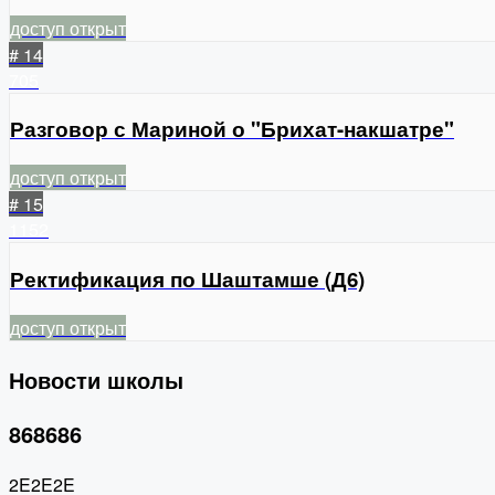
доступ открыт
# 14
705
Разговор с Мариной о "Брихат-накшатре"
доступ открыт
# 15
1152
Ректификация по Шаштамше (Д6)
доступ открыт
Новости школы
868686
2E2E2E