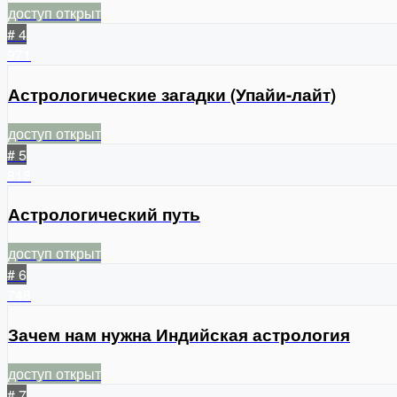
доступ открыт
# 4
971
Астрологические загадки (Упайи-лайт)
доступ открыт
# 5
818
Астрологический путь
доступ открыт
# 6
748
Зачем нам нужна Индийская астрология
доступ открыт
# 7