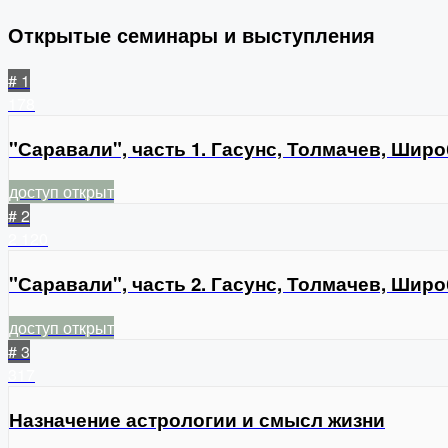
Открытые семинары и выступления
# 1
178
"Саравали", часть 1. Гасунс, Толмачев, Шир
доступ открыт
# 2
2
120
"Саравали", часть 2. Гасунс, Толмачев, Шир
доступ открыт
# 3
317
Назначение астрологии и смысл жизни