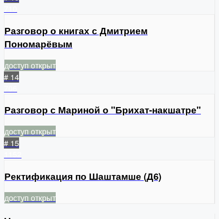
710
Разговор о книгах с Дмитрием
Пономарёвым
доступ открыт
# 14
706
Разговор с Мариной о "Брихат-накшатре"
доступ открыт
# 15
1152
Ректификация по Шаштамше (Д6)
доступ открыт