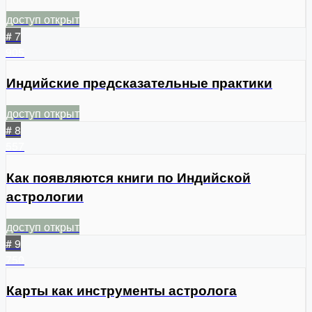
доступ открыт
# 7
905
Индийские предсказательные практики
доступ открыт
# 8
557
Как появляются книги по Индийской
астрологии
доступ открыт
# 9
750
Карты как инструменты астролога