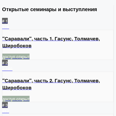
Открытые семинары и выступления
# 1
178
"Саравали", часть 1. Гасунс, Толмачев,
Широбоков
доступ открыт
# 2
2
120
"Саравали", часть 2. Гасунс, Толмачев,
Широбоков
доступ открыт
# 3
317