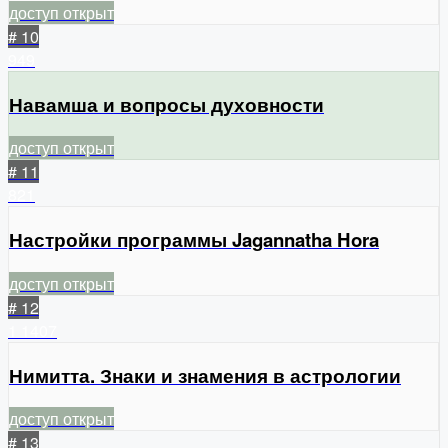
доступ открыт
# 10
949
Навамша и вопросы духовности
доступ открыт
# 11
821
Настройки программы Jagannatha Hora
доступ открыт
# 12
1
1407
Нимитта. Знаки и знамения в астрологии
доступ открыт
# 13