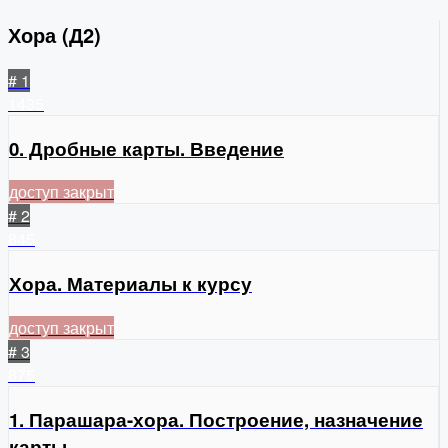
Хора (Д2)
# 1
1435
0. Дробные карты. Введение
доступ закрыт
# 2
845
Хора. Материалы к курсу
доступ закрыт
# 3
875
1. Парашара-хора. Построение, назначение
карты