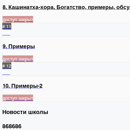
8. Кашинатха-хора. Богатство, примеры, обс
доступ закрыт
# 11
814
9. Примеры
доступ закрыт
# 12
779
10. Примеры-2
доступ закрыт
Новости школы
868686