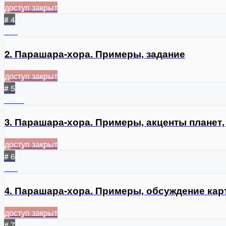
доступ закрыт
# 4
683
2. Парашара-хора. Примеры, задание
доступ закрыт
# 5
2
720
3. Парашара-хора. Примеры, акценты планет
доступ закрыт
# 6
700
4. Парашара-хора. Примеры, обсуждение ка
доступ закрыт
# 7