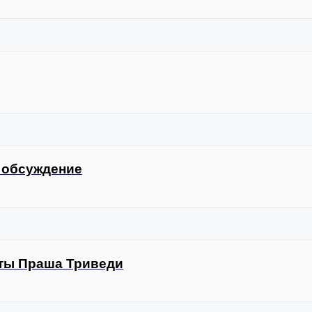
, обсуждение
рты Праша Триведи