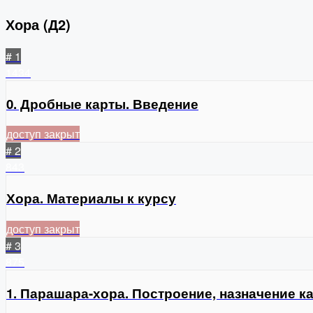
Хора (Д2)
# 1
1434
0. Дробные карты. Введение
доступ закрыт
# 2
843
Хора. Материалы к курсу
доступ закрыт
# 3
875
1. Парашара-хора. Построение, назначение к