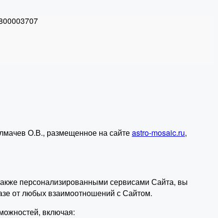
800003707
лмачев О.В., размещенное на сайте
astro-mosaic.ru
,
а также персонализированными сервисами Сайта, вы
азе от любых взаимоотношений с Сайтом.
можностей, включая: