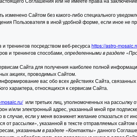
настоящего Соглашения или не имеете права на заключение
ыть изменено Сайтом без какого-либо специального уведомл
ения Пользователя в иной удобной форме, если иное не п
ов и тренингов посредством веб-ресурса
https://astro-mosaic.r
ров и тренингов способами,
определенными в разделе «Пр
сервисам Сайта для получения наиболее полной информаци
иных акциях, проводимых Сайтом.
информирование вас обо всех действиях Сайта, связанных с
бого характера, относящихся к сервисам Сайта.
o-mosaic.ru/
или третьих лиц, уполномоченных на рассылку 
он и/или электронный адрес, указанный мной при подписк
о в случае, если у меня возникнет желание отказаться от
ся от рассылки», указанной в тексте отправляемых сайтом
дресам,
указанным в разделе «Контакты»
данного Соглашен