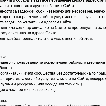
хранить и обрабатывать все переданные мною в адрес Сай
ания о новостях и других событиях Сайта.
венности за задержки, сбои, неверную или несвоевременную
вторного направления любого уведомления, в случае его н
е задать по контактным адресам Сайта.
тренинг или семинар описание на Сайте не претендует на 
ному описанию на адреса Сайта.
еняться без предварительного уведомления об этом.
лью:
ьнейшего использования за исключением рабочих материало
бинета.
 организации и/или сообщества без достаточных на то прав,
рактеристик каких-либо услуг из каталога на Сайте; некорр
угами и ресурсами, или осуждения таких лиц.
ии о частной жизни любых лиц.
ава.
слов, непристойных и оскорбительных образов, сравнений и