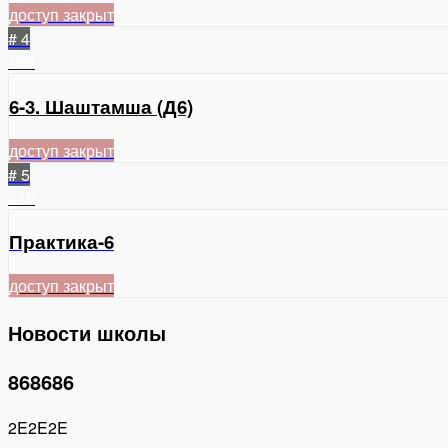
доступ закрыт
# 4
199
6-3. Шаштамша (Д6)
доступ закрыт
# 5
415
Практика-6
доступ закрыт
Новости школы
868686
2E2E2E