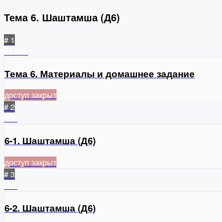
Тема 6. Шаштамша (Д6)
# 1
61
649
Тема 6. Материалы и домашнее задание
доступ закрыт
# 2
225
6-1. Шаштамша (Д6)
доступ закрыт
# 3
375
6-2. Шаштамша (Д6)