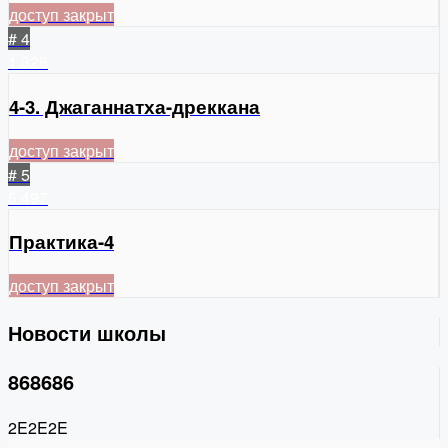
доступ закрыт
# 4
1
328
4-3. Джаганнатха-дреккана
доступ закрыт
# 5
5
497
Практика-4
доступ закрыт
Новости школы
868686
2E2E2E