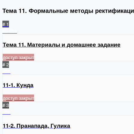
Тема 11. Формальные методы ректификац
# 1
60
658
Тема 11. Материалы и домашнее задание
доступ закрыт
# 2
428
11-1. Кунда
доступ закрыт
# 3
426
11-2. Пранапада, Гулика