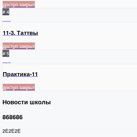
доступ закрыт
# 4
392
11-3. Таттвы
доступ закрыт
# 5
433
Практика-11
доступ закрыт
Новости школы
868686
2E2E2E