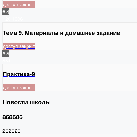
доступ закрыт
# 4
120
1306
Тема 9. Материалы и домашнее задание
доступ закрыт
# 5
554
Практика-9
доступ закрыт
Новости школы
868686
2E2E2E