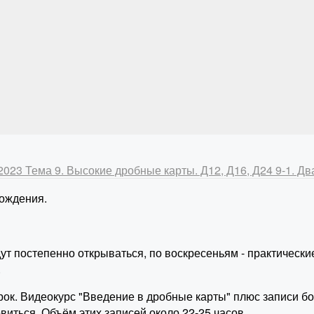
-2023
Тема 9. Высокие дробные карты. Д12, Д16, Д24
9-1. Д
ождения.
ут постепенно открываться, по воскресеньям - практически
.
арок. Видеокурс "Введение в дробные карты" плюс записи б
виться. Объём этих записей около 22-25 часов.