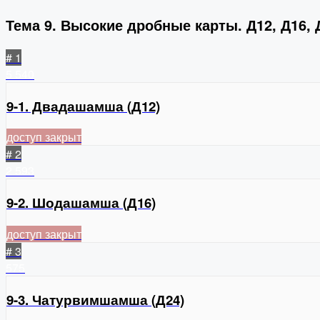
Тема 9. Высокие дробные карты. Д12, Д16, 
# 1
5
540
9-1. Двадашамша (Д12)
доступ закрыт
# 2
2
593
9-2. Шодашамша (Д16)
доступ закрыт
# 3
575
9-3. Чатурвимшамша (Д24)