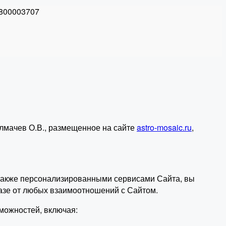
800003707
лмачев О.В., размещенное на сайте
astro-mosaic.ru
,
а также персонализированными сервисами Сайта, вы
азе от любых взаимоотношений с Сайтом.
можностей, включая: