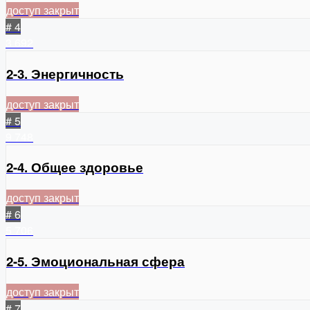
доступ закрыт
# 4
3
692
2-3. Энергичность
доступ закрыт
# 5
9
748
2-4. Общее здоровье
доступ закрыт
# 6
5
706
2-5. Эмоциональная сфера
доступ закрыт
# 7