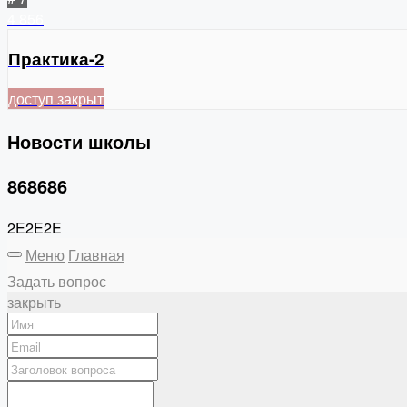
4
856
Практика-2
доступ закрыт
Новости школы
868686
2E2E2E
Меню
Главная
Задать вопрос
закрыть