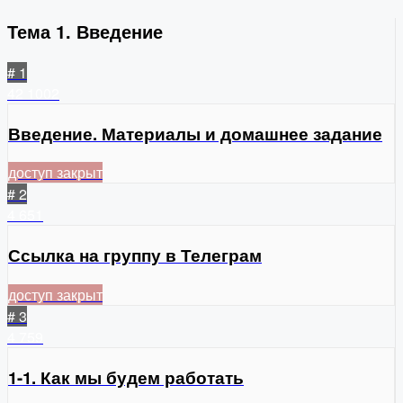
Тема 1. Введение
# 1
42
1002
Введение. Материалы и домашнее задание
доступ закрыт
# 2
4
651
Ссылка на группу в Телеграм
доступ закрыт
# 3
4
759
1-1. Как мы будем работать