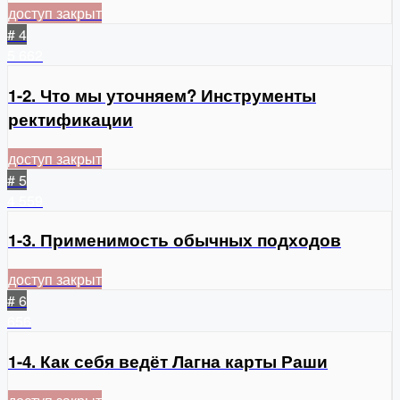
доступ закрыт
# 4
5
662
1-2. Что мы уточняем? Инструменты
ректификации
доступ закрыт
# 5
4
559
1-3. Применимость обычных подходов
доступ закрыт
# 6
656
1-4. Как себя ведёт Лагна карты Раши