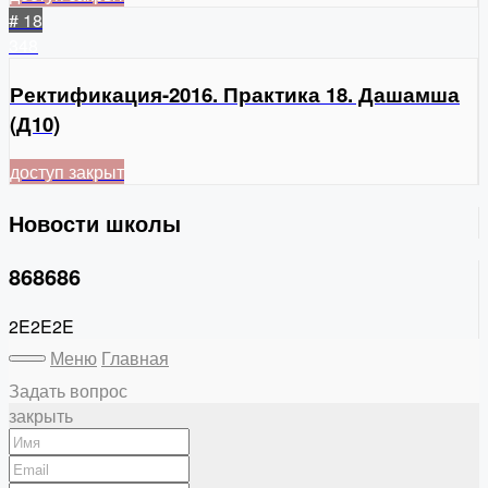
# 18
348
Ректификация-2016. Практика 18. Дашамша
(Д10)
доступ закрыт
Новости школы
868686
2E2E2E
Меню
Главная
Задать вопрос
закрыть