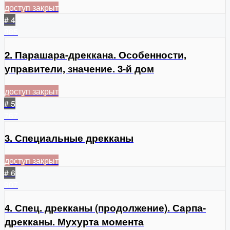
доступ закрыт
# 4
885
2. Парашара-дреккана. Особенности,
управители, значение. 3-й дом
доступ закрыт
# 5
767
3. Специальные дрекканы
доступ закрыт
# 6
907
4. Спец. дрекканы (продолжение). Сарпа-
дрекканы. Мухурта момента