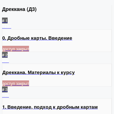
Дреккана (Д3)
# 1
1433
0. Дробные карты. Введение
доступ закрыт
# 2
939
Дреккана. Материалы к курсу
доступ закрыт
# 3
799
1. Введение, подход к дробным картам