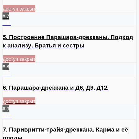
доступ закрыт
# 7
899
5. Построение Парашара-дрекканы. Подход
к анализу. Братья и сестры
доступ закрыт
# 8
773
6. Парашара-дреккана и Д6, Д9, Д12.
доступ закрыт
# 9
803
7. Паривритти-трайя-дреккана. Карма и её
плоды