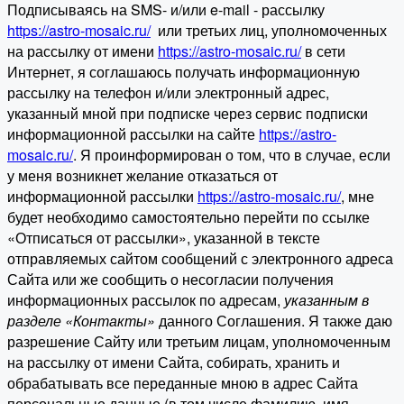
Подписываясь на SMS- и/или e-mail - рассылку
https://astro-mosaic.ru/
или третьих лиц, уполномоченных
на рассылку от имени
https://astro-mosaic.ru/
в сети
Интернет, я соглашаюсь получать информационную
рассылку на телефон и/или электронный адрес,
указанный мной при подписке через сервис подписки
информационной рассылки на сайте
https://astro-
mosaic.ru/
. Я проинформирован о том, что в случае, если
у меня возникнет желание отказаться от
информационной рассылки
https://astro-mosaic.ru/
, мне
будет необходимо самостоятельно перейти по ссылке
«Отписаться от рассылки», указанной в тексте
отправляемых сайтом сообщений с электронного адреса
Сайта или же сообщить о несогласии получения
информационных рассылок по адресам,
указанным в
разделе «Контакты»
данного Соглашения. Я также даю
разрешение Сайту или третьим лицам, уполномоченным
на рассылку от имени Сайта, собирать, хранить и
обрабатывать все переданные мною в адрес Сайта
персональные данные (в том числе фамилию, имя,