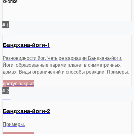
кнопке
# 1
760
Бандхана-йоги-1
Разновидности йог. Четыре вариации Бандхана-йоги.
Йоги, образованные парами планет в симметричных
домах. Виды ограничений и способы реакции. Примеры.
доступ закрыт
# 2
599
Бандхана-йоги-2
Примеры.