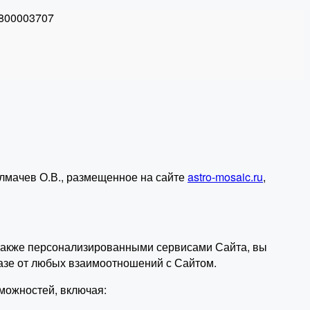
800003707
лмачев О.В., размещенное на сайте
astro-mosaic.ru
,
а также персонализированными сервисами Сайта, вы
азе от любых взаимоотношений с Сайтом.
можностей, включая: