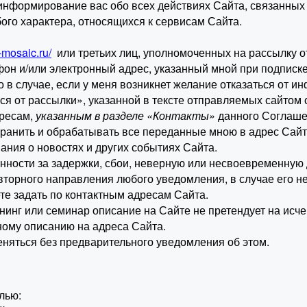
информирование вас обо всех действиях Сайта, связанных с
бого характера, относящихся к сервисам Сайта.
o-mosaic.ru/
или третьих лиц, уполномоченных на рассылку 
он и/или электронный адрес, указанный мной при подписк
о в случае, если у меня возникнет желание отказаться от
ся от рассылки», указанной в тексте отправляемых сайтом
дресам,
указанным в разделе «Контакты»
данного Соглашен
хранить и обрабатывать все переданные мною в адрес Сай
ания о новостях и других событиях Сайта.
венности за задержки, сбои, неверную или несвоевременную
вторного направления любого уведомления, в случае его н
е задать по контактным адресам Сайта.
тренинг или семинар описание на Сайте не претендует на 
ному описанию на адреса Сайта.
еняться без предварительного уведомления об этом.
лью: