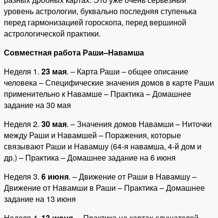
уровень астрологии, буквально последняя ступенька
перед гармонизацией гороскопа, перед вершиной
астрологической практики.
Совместная работа Раши–Навамша
Неделя 1.
23 мая
. – Карта Раши – общее описание
человека – Специфические значения домов в карте Раши
применительно к Навамше – Практика – Домашнее
задание на 30 мая
Неделя 2.
30 мая
. – Значения домов Навамши – Ниточки
между Раши и Навамшей – Поражения, которые
связывают Раши и Навамшу (64-я навамша, 4-й дом и
др.) – Практика – Домашнее задание на 6 июня
Неделя 3.
6 июня
. – Движение от Раши в Навамшу –
Движение от Навамши в Раши – Практика – Домашнее
задание на 13 июня
Неделя 4.
13 июня
. – Практика на картах слушателей