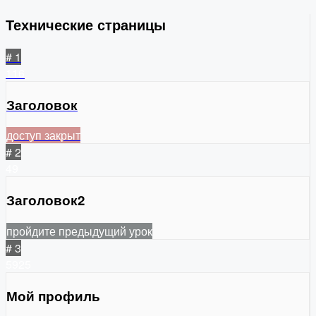
Технические страницы
# 1
116
Заголовок
доступ закрыт
# 2
49
Заголовок2
пройдите предыдущий урок
# 3
5925
Мой профиль